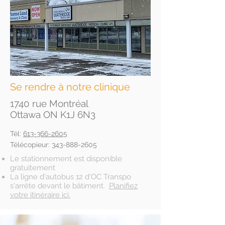
Se rendre à notre clinique
1740 rue Montréal
Ottawa ON K1J 6N3
Tél:
613-366-2605
Télécopieur:
343-888-2605
Le stationnement est disponible
gratuitement
La ligne d'autobus 12 d'OC Transpo
s'arrête devant le bâtiment.
Planifiez
votre itinéraire ici.