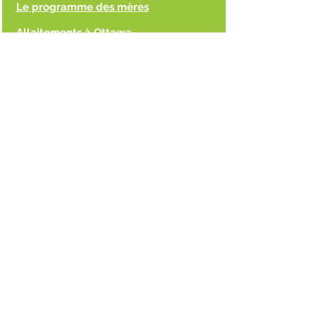
Le programme des mères
Allaitements à Ottawa
Services de consultation en lactation
privée
(payant)
Ligue Laleche Canada
Ressource parent
Répertoire de ressources pour les
parents
Centres de la petite enfance de
l'Ontario
Santé sexuelle
Sexualité et U
Santé sexuelle, contraception, infections
sexuellement transmissibles