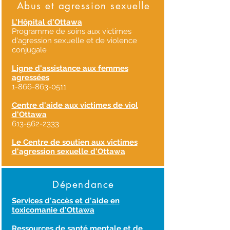
Abus et agression sexuelle
L'Hôpital d'Ottawa
Programme de soins aux victimes
d'agression sexuelle et de violence
conjugale
Ligne d'assistance aux femmes
agressées
1-866-863-0511
Centre d'aide aux victimes de viol
d'Ottawa
613-562-2333
Le Centre de soutien aux victimes
d'agression sexuelle d'Ottawa
Dépendance
Services d'accès et d'aide en
toxicomanie d'Ottawa
Ressources de santé mentale et de