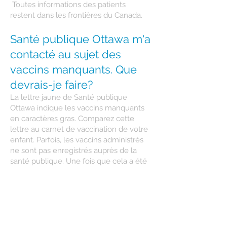
Toutes informations des patients
restent dans les frontières du Canada.
Santé publique Ottawa m'a
contacté au sujet des
vaccins manquants. Que
devrais-je faire?
La lettre jaune de Santé publique
Ottawa indique les vaccins manquants
en caractères gras. Comparez cette
lettre au carnet de vaccination de votre
enfant. Parfois, les vaccins administrés
ne sont pas enregistrés auprès de la
santé publique. Une fois que cela a été
vérifié, si les vaccins manquent
effectivement, vous pouvez prendre
rendez-vous avec nous ou
communiquer avec Santé publique
Ottawa au
613-580-6744
. Ils peuvent
vous mettre en contact avec leurs